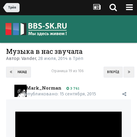
Трёп
Музыка в нас звучала
Автор:
Vander
,
28 июля, 2014
в
Трёп
Страница 19 из 106
НАЗАД
ВПЕРЁД
Mark_Norman
3 761
Опубликовано:
15 сентября, 2015