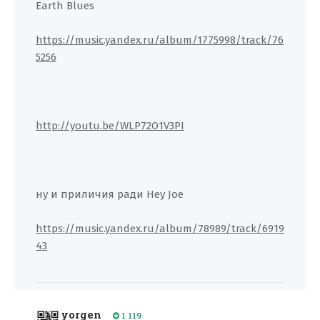
Earth Blues
https://music.yandex.ru/album/1775998/track/76
5256
http://youtu.be/WLP72O1V3PI
ну и приличия ради Hey Joe
https://music.yandex.ru/album/78989/track/6919
43
yorgen
1 119