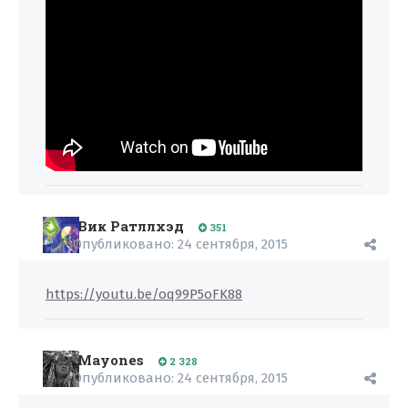
Вик Ратллхэд
351
Опубликовано:
24 сентября, 2015
https://youtu.be/oq99P5oFK88
Mayones
2 328
Опубликовано:
24 сентября, 2015