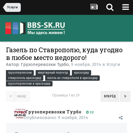
Услуги
Газель по Ставрополю, куда угодно
в любое место недорого!
Автор:
Грузоперевозки Турбо
,
9 ноября, 2014
в
Услуги
грузоперевозки
квартирный переезд
краснодар
ставрополь краснодар
газель из ставрополя в краснодар
грузоперевозки в краснодар
Страница 1 из 29
НАЗАД
ВПЕРЁД
Грузоперевозки Турбо
22
Опубликовано:
9 ноября, 2014