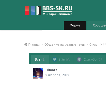
Форум
Сообще
Н
Главная
Общение на разные темы
Спорт
Все
(3)
Like
(0)
Спасибо
(0)
Ulmart
5 апреля, 2015