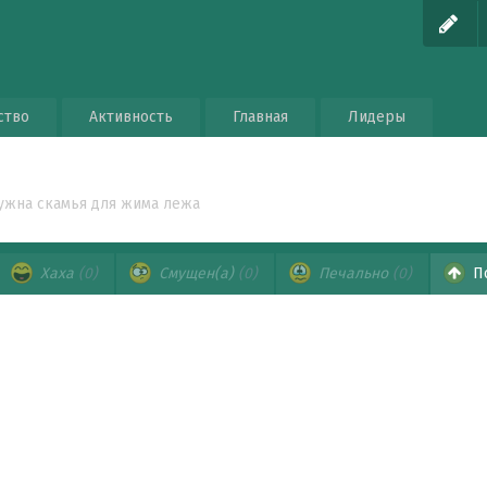
ство
Активность
Главная
Лидеры
ужна скамья для жима лежа
Хаха
(0)
Смущен(а)
(0)
Печально
(0)
П