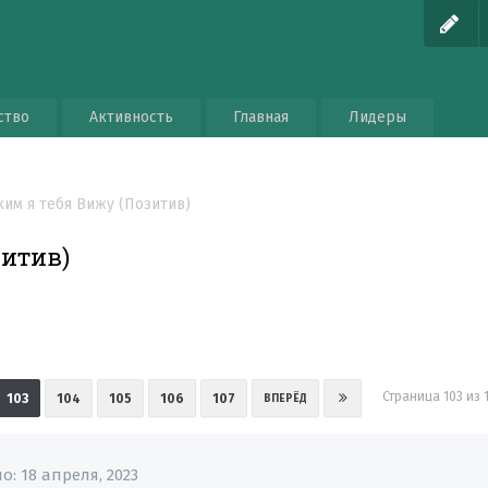
ство
Активность
Главная
Лидеры
ким я тебя Вижу (Позитив)
зитив)
Страница 103 из
103
104
105
106
107
ВПЕРЁД
но:
18 апреля, 2023