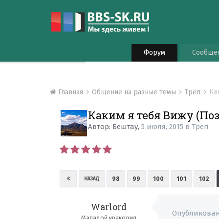
Форум
Сообще
Ка
Главная
Общение на разные темы
Трёп
Каким я тебя Вижу (По
Автор:
Бештау
,
5 июля, 2015
в
Трёп
98
99
100
101
102
НАЗАД
Warlord
Опубликова
Маладой кракодил