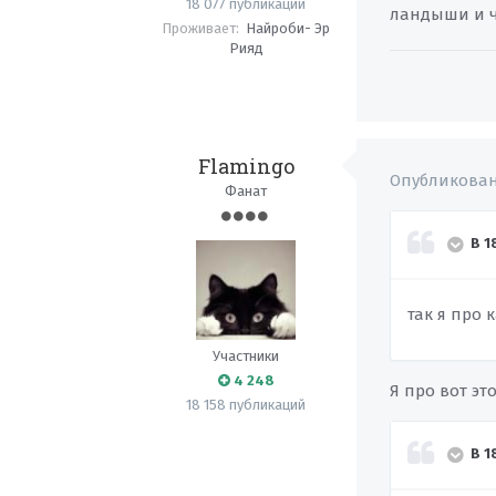
18 077 публикаций
ландыши и че
Проживает:
Найроби- Эр
Рияд
Flamingo
Опубликова
Фанат
В 1
так я про 
Участники
4 248
Я про вот эт
18 158 публикаций
В 1