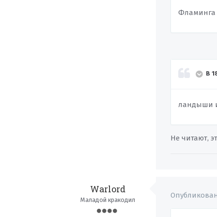
Фламинга з
В 1
ландыши и 
Не читают, э
Warlord
Опубликова
Маладой кракодил