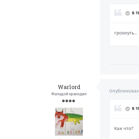
В 1
грохнуть...
Warlord
Опубликова
Маладой кракодил
В 1
Как что?