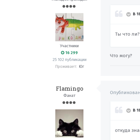
В 1
Ты что ли
Участники
16 299
Что могу?
25 102 публикации
Проживает:
Юг
Flamingo
Опубликова
Фанат
В 1
откуда зн