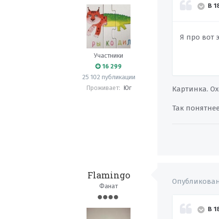
В 1
Я про вот 
Участники
16 299
25 102 публикации
Проживает:
Юг
Картинка. Ох
Так понятне
Flamingo
Опубликова
Фанат
В 1