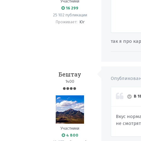
Участники
16 299
25 102 публикации
Проживает:
Юг
так я про ка
Бештау
Опубликова
1400
В 1
Вкус норма
не смотрят
Участники
4 800