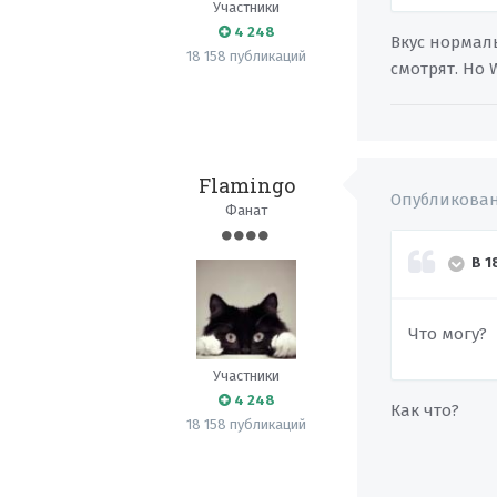
Участники
4 248
Вкус нормаль
18 158 публикаций
смотрят. Но 
Flamingo
Опубликова
Фанат
В 1
Что могу?
Участники
4 248
Как что?
18 158 публикаций