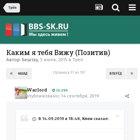
Трёп
Каким я тебя Вижу (Позитив)
Автор:
Бештау
,
5 июля, 2015
в
Трёп
Страница 97 из 107
НАЗАД
ВПЕРЁД
Warlord
16 299
Опубликовано:
14 сентября, 2019
В 14.09.2019 в 18:48,
Клон
сказал:
Жястребы.