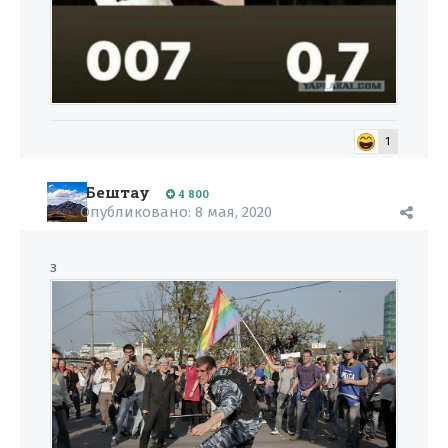
1
Бештау
4 800
Опубликовано:
8 мая, 2020
з