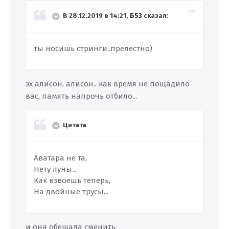
В 28.12.2019 в 14:21,
Б53
сказал:
ты носишь стринги..прелестно)
эх алисон, алисон.. как время не пощадило
вас, память напрочь отбило...
Цитата
Аватара не та,
Нету луны...
Как взвоешь теперь,
На двойные трусы...
и она обещала сменить.