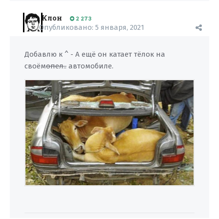
Клон
2 273
Опубликовано:
5 января, 2021
Добавлю к ^ - А ещё он катает тёлок на
своём
опел..
автомобиле.