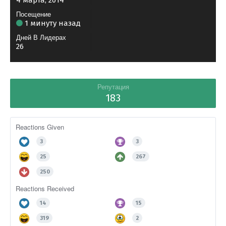
4 марта, 2014
Посещение
1 минуту назад
Дней В Лидерах
26
Репутация
183
Reactions Given
3
3
25
267
250
Reactions Received
14
15
319
2