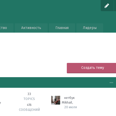
ство
Активность
Главная
Лидеры
Создать тему
33
нетбук
TOPICS
Автор:
Mikhail
,
е
416
20 июля
СООБЩЕНИЙ