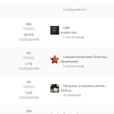
Сообщений нет
866
СИМ
TOPICS
Автор:
mayka-net
,
28 070
о
5 часов назад
СООБЩЕНИЙ
357
Севкавэлектроника (Кокетка…
TOPICS
Автор:
Крымчанин
,
4 712
5 часов назад
СООБЩЕНИЯ
69
Продажа, установка систем …
TOPICS
Автор:
Kirillsx
,
1 461
26 февраля
СООБЩЕНИЕ
258