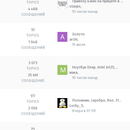
Привезу Баню на прицепе в …
TOPICS
Автор:
stavps
,
4 488
10 часов назад
СООБЩЕНИЙ
51
Золото
TOPICS
Автор:
archi
,
1 048
19 июля
СООБЩЕНИЙ
3 073
Ноутбук Dexp, Intel J4125,…
TOPICS
Автор:
мака
,
35 661
10 часов назад
СООБЩЕНИЕ
177
Половник, серебро, 84п, 31…
TOPICS
Автор:
Lucky_S
,
2 056
Вчера в 07:09
СООБЩЕНИЙ
25