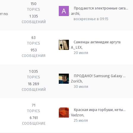
150
Продаются электронные сига…
TOPICS
Автор:
archi
,
ит по
1 335
воскресенье в 09:15
СООБЩЕНИЙ
63
Саженцы актинидии аргута
TOPICS
Автор:
A_LEX
,
953
20 июля
СООБЩЕНИЯ
1 035
ПРОДАНО! Samsung Galaxy …
TOPICS
Автор:
ZoriCh
,
18 289
30 июля
СООБЩЕНИЙ
71
Красная икра горбуши, кеты…
TOPICS
Автор:
Vadzon
,
6 761
25 июля
СООБЩЕНИЕ