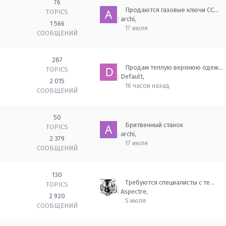
76
Продаются газовые ключи СС…
TOPICS
Автор:
archi
,
1 566
17 июля
СООБЩЕНИЙ
287
Продам теплую верхнюю одеж…
TOPICS
Автор:
Default
,
2 015
16 часов назад
СООБЩЕНИЙ
50
Бритвенный станок
TOPICS
Автор:
archi
,
2 379
17 июля
СООБЩЕНИЙ
130
Требуются специалисты с те…
TOPICS
Автор:
Aspectre
,
2 920
5 июля
СООБЩЕНИЙ