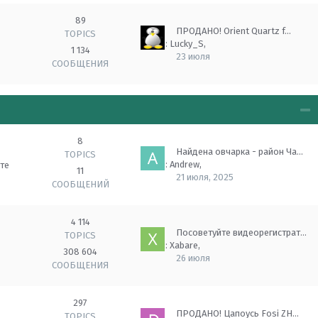
89
ПРОДАНО! Orient Quartz f…
TOPICS
Автор:
Lucky_S
,
1 134
23 июля
СООБЩЕНИЯ
8
Найдена овчарка - район Ча…
TOPICS
Автор:
Andrew
,
ите
11
21 июля, 2025
СООБЩЕНИЙ
4 114
Посоветуйте видеорегистрат…
TOPICS
Автор:
Xabare
,
308 604
26 июля
СООБЩЕНИЯ
297
ПРОДАНО! Цапоусь Fosi ZH…
TOPICS