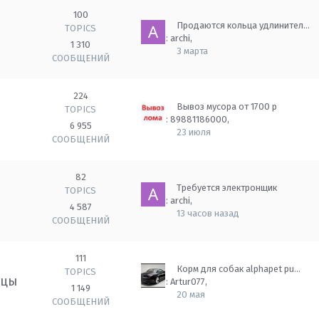
100
Продаются кольца удлинител…
TOPICS
Автор:
archi
,
1 310
3 марта
СООБЩЕНИЙ
224
Вывоз мусора от 1700 р
TOPICS
Автор:
89881186000
,
6 955
23 июля
СООБЩЕНИЙ
82
Требуется электронщик
TOPICS
Автор:
archi
,
4 587
13 часов назад
СООБЩЕНИЙ
111
Корм для собак alphapet pu…
TOPICS
мцы
Автор:
Artur077
,
1 149
20 мая
СООБЩЕНИЙ