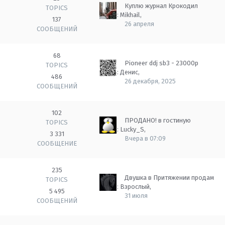
Куплю журнал Крокодил
TOPICS
Автор:
Mikhail
,
137
26 апреля
СООБЩЕНИЙ
68
Pioneer ddj sb3 - 23000p
TOPICS
Автор:
Денис
,
486
26 декабря, 2025
СООБЩЕНИЙ
102
ПРОДАНО! в гостиную
TOPICS
Автор:
Lucky_S
,
3 331
Вчера в 07:09
СООБЩЕНИЕ
235
Двушка в Притяжении продам
TOPICS
Автор:
Взрослый
,
5 495
31 июля
СООБЩЕНИЙ