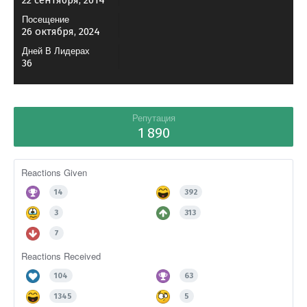
22 сентября, 2014
Посещение
26 октября, 2024
Дней В Лидерах
36
Репутация
1 890
Reactions Given
14
392
3
313
7
Reactions Received
104
63
1345
5