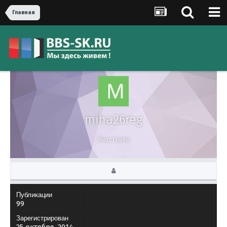
Главная
miha26reg
Участники
Публикации
99
Зарегистрирован