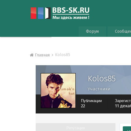
Форум
Сообще
Kolos85
Главная
Kolos85
Участники
Публикации
Зарегис
22
11 дека
Репутация