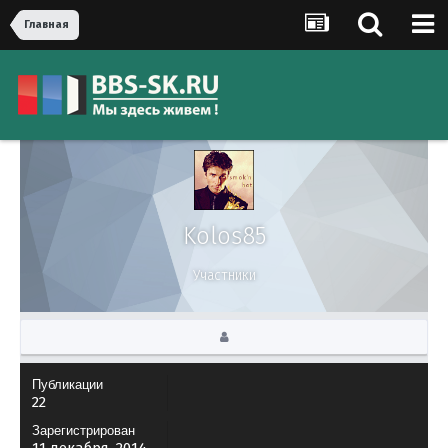
Главная
Kolos85
Участники
Публикации
22
Зарегистрирован