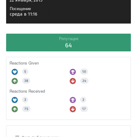
22 января, 2015
Посещение
среда в 11:16
Репутация
64
Reactions Given
5
10
38
24
Reactions Received
3
3
75
17