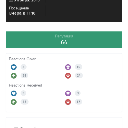
22 января, 2015
Посещение
Вчера в 11:16
Репутация
64
Reactions Given
5
10
38
24
Reactions Received
3
3
75
17