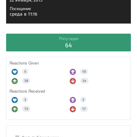
22 января, 2015
Посещение
среда в 11:16
Репутация
64
Reactions Given
5
10
38
24
Reactions Received
3
3
75
17