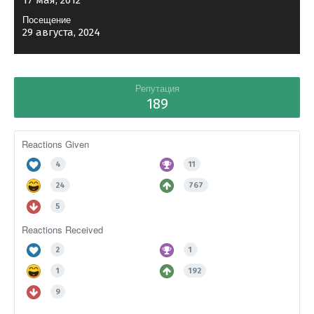
17 мая, 2012
Посещение
29 августа, 2024
Репутация
189
Reactions Given
4
11
24
767
5
Reactions Received
2
1
1
192
9