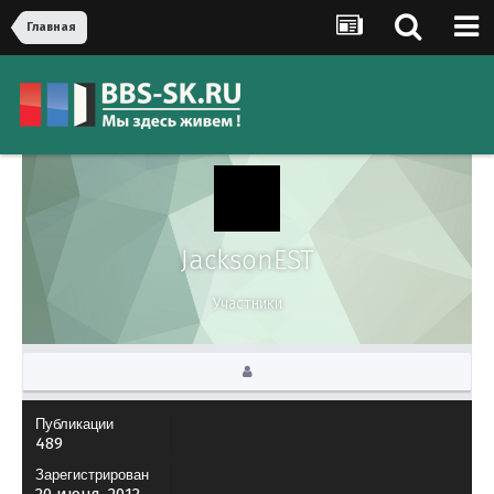
Главная
JacksonEST
Участники
Публикации
489
Зарегистрирован