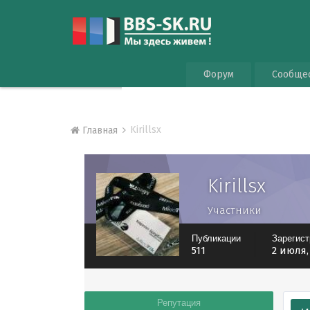
Форум
Сообще
Kirillsx
Главная
Kirillsx
Участники
Публикации
Зарегис
511
2 июля,
Репутация