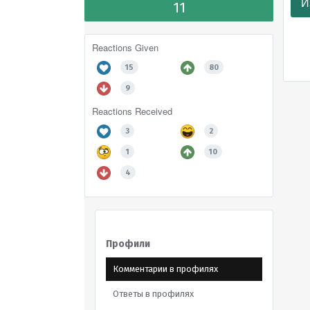
И
11
Reactions Given
15
80
9
Reactions Received
3
2
1
10
4
Профили
Комментарии в профилях
Ответы в профилях