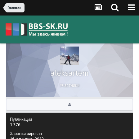
Главная
aleksartem
Участники
Публикации
1 376
Зарегистрирован