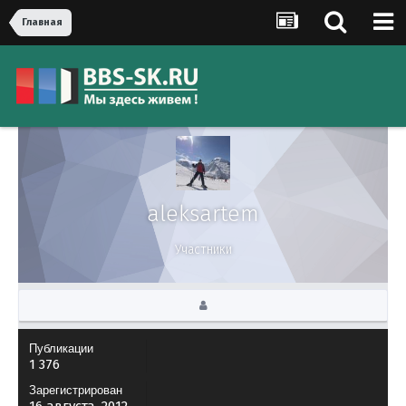
Главная
aleksartem
Участники
Публикации
1 376
Зарегистрирован