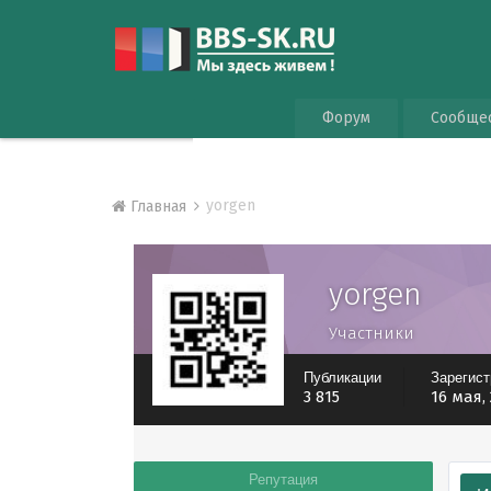
Форум
Сообще
yorgen
Главная
yorgen
Участники
Публикации
Зарегис
3 815
16 мая,
Репутация