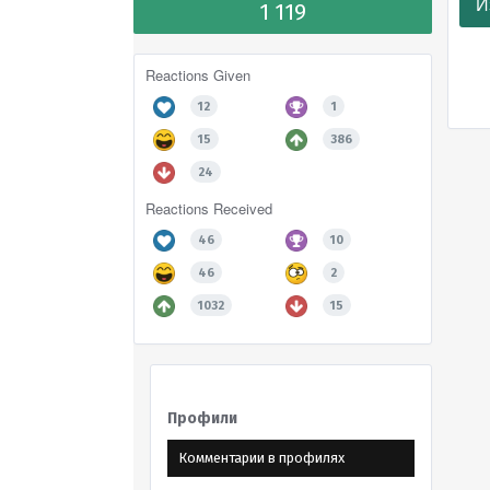
И
1 119
Reactions Given
12
1
15
386
24
Reactions Received
46
10
46
2
1032
15
Профили
Комментарии в профилях