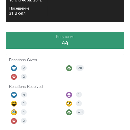
10 октября, 2012
Посещение
31 июля
Репутация
44
Reactions Given
2
28
2
Reactions Received
4
1
1
1
1
40
2