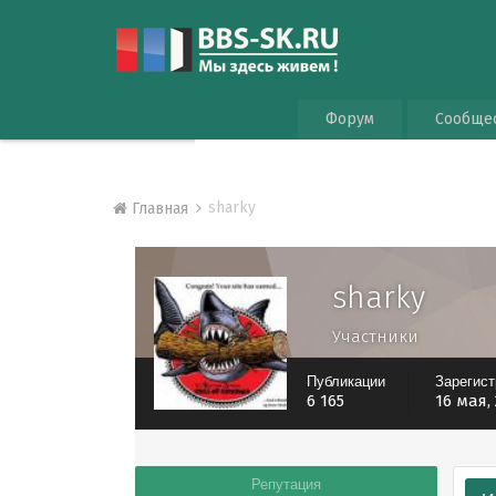
Форум
Сообще
sharky
Главная
sharky
Участники
Публикации
Зарегис
6 165
16 мая,
Репутация