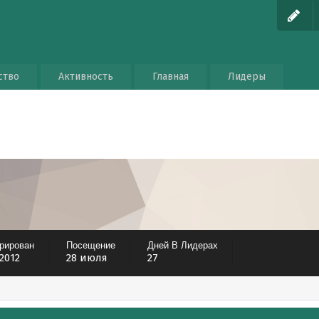
ство
Активность
Главная
Лидеры
трирован
Посещение
Дней В Лидерах
 2012
28 июля
27