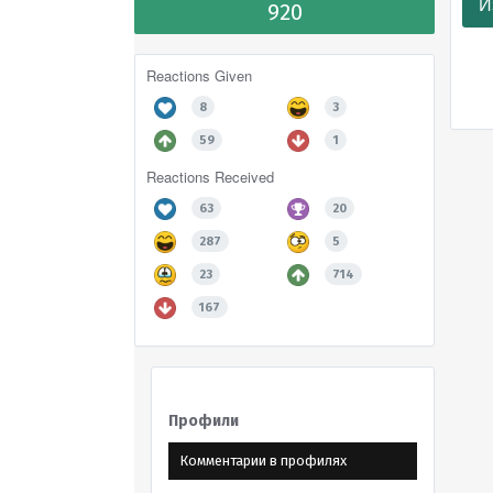
И
920
Reactions Given
8
3
59
1
Reactions Received
63
20
287
5
23
714
167
Профили
Комментарии в профилях