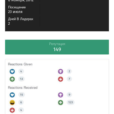
6 ноября, 2012
Посещение
23 июля
Дней В Лидерах
2
Репутация
149
Reactions Given
4
2
13
7
Reactions Received
15
9
6
123
4