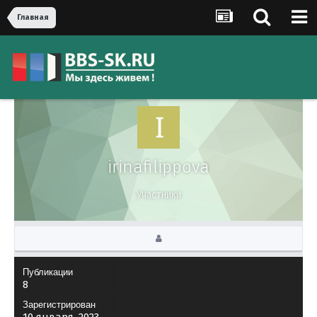
Главная
irinafilippova
Участники
Публикации
8
Зарегистрирован