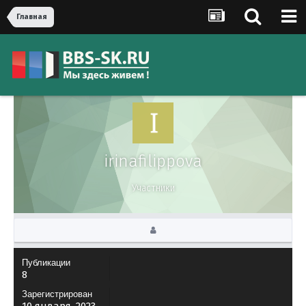
Главная
irinafilippova
Участники
Публикации
8
Зарегистрирован