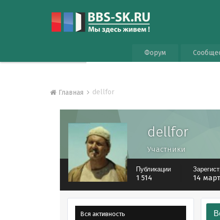
Форум
Сообще
dellfor
Главная
dellfor
Участники
Публикации
Зарегис
1 514
14 март
В
Вся активность