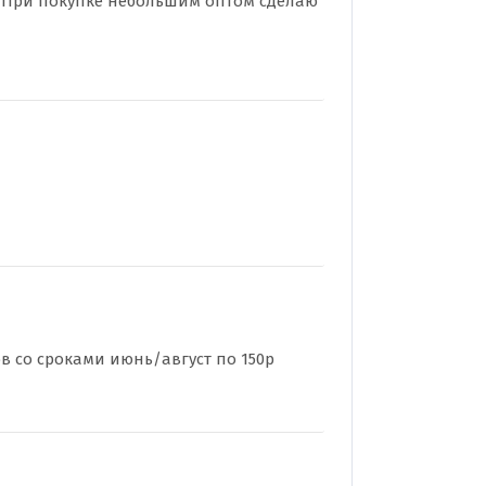
 При покупке небольшим оптом сделаю
в со сроками июнь/август по 150р