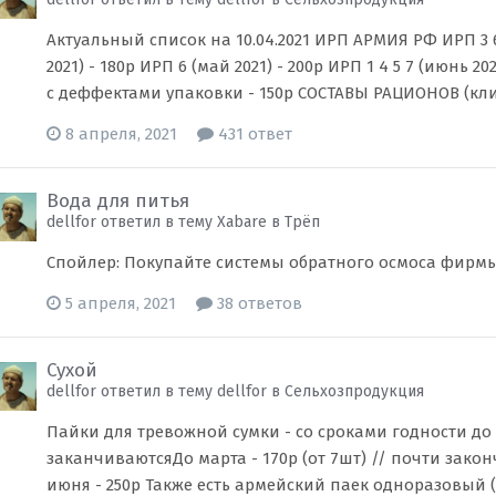
Актуальный список на 10.04.2021 ИРП АРМИЯ РФ ИРП 3 6 7
2021) - 180р ИРП 6 (май 2021) - 200р ИРП 1 4 5 7 (июнь 20
с деффектами упаковки - 150р СОСТАВЫ РАЦИОНОВ (кли
8 апреля, 2021
431 ответ
Вода для питья
dellfor ответил в тему Xabare в
Трёп
Спойлер: Покупайте системы обратного осмоса фирмы A
5 апреля, 2021
38 ответов
Сухой
dellfor ответил в тему dellfor в
Сельхозпродукция
Пайки для тревожной сумки - со сроками годности до и
заканчиваютсяДо марта - 170р (от 7шт) // почти закон
июня - 250р Также есть армейский паек одноразовый (и