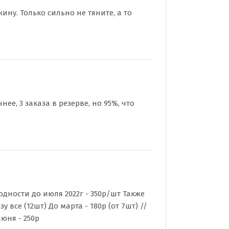
кину. Только сильно не тяните, а то
ее, 3 заказа в резерве, но 95%, что
дности до июля 2022г - 350р/шт Также
у все (12шт) До марта - 180р (от 7шт) //
июня - 250р