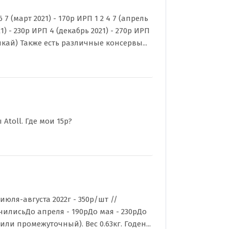
 (март 2021) - 170р ИРП 1 2 4 7 (апрель
21) - 230р ИРП 4 (декабрь 2021) - 270р ИРП
кай) Также есть различные консервы...
toll. Где мои 15р?
юля-августа 2022г - 350р/шт //
чилисьДо апреля - 190рДо мая - 230рДо
ли промежуточный). Вес 0.63кг. Годен...