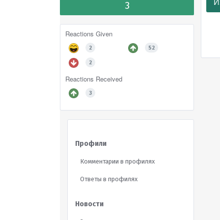
И
3
Reactions Given
2
52
2
Reactions Received
3
Профили
Комментарии в профилях
Ответы в профилях
Новости