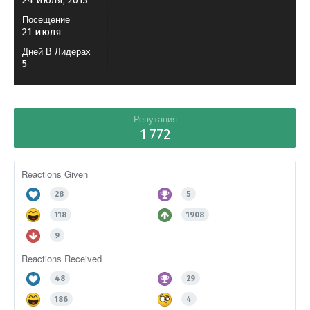
24 июля, 2013
Посещение
21 июля
Дней В Лидерах
5
Репутация
1 772
Reactions Given
28
5
118
1908
9
Reactions Received
48
29
186
4