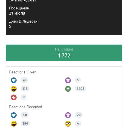
24 июля, 2013
Посещение
21 июля
Дней В Лидерах
5
Репутация
1 772
Reactions Given
28
5
118
1908
9
Reactions Received
48
29
186
4