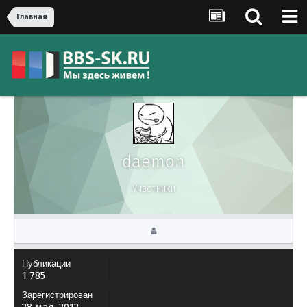
Главная
daemon
Участники
Публикации
1 785
Зарегистрирован