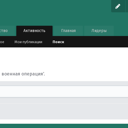
ство
Активность
Главная
Лидеры
ное
Мои публикации
Поиск
 военная операция'.