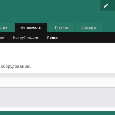
ство
Активность
Главная
Лидеры
ное
Мои публикации
Поиск
 оборудование'.