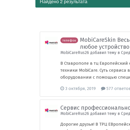
Найдено 2 результата
MobiCareSkin Весь
телефон
любое устройство
MobiCareRus26 добавил тему в
Сред
В Ставрополе в тц Европейски
техники MobiCare. Суть сервис
оборудовании с помощью специа
3 октября, 2019
577 ответо
Сервис профессионально
MobiCareRus26 добавил тему в
Сред
Дорогие друзья! В ТРЦ ЕВропе