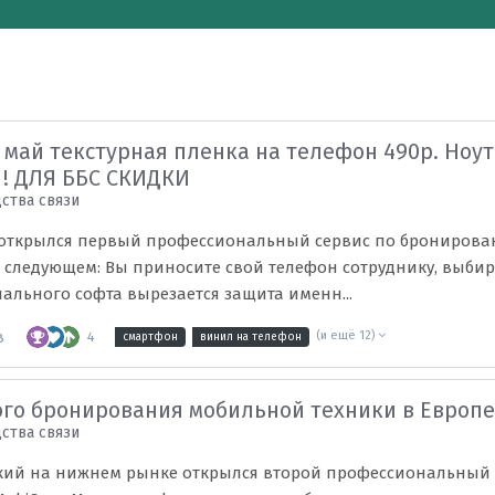
 май текстурная пленка на телефон 490р. Ноут
 ! ДЛЯ ББС СКИДКИ
ства связи
й открылся первый профессиональный сервис по брониров
а в следующем: Вы приносите свой телефон сотруднику, выб
льного софта вырезается защита именн...
в
4
(и ещё 12)
смартфон
винил на телефон
го бронирования мобильной техники в Европ
ства связи
йский на нижнем рынке открылся второй профессиональный