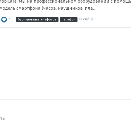
obiCare. Мы на профессиональном оборудовании с помощ
одель смартфона (часов, наушников, пла...
1
(и ещё 7)
бронированиетелефонов
телефон
сти