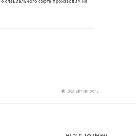
ью специального софта производим на
Вся активность
Design by IPS Themes.