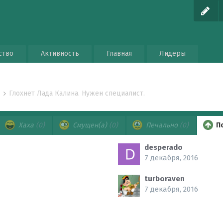
ство
Активность
Главная
Лидеры
Глохнет Лада Калина. Нужен специалист.
о
Хаха
(0)
Смущен(а)
(0)
Печально
(0)
П
desperado
7 декабря, 2016
turboraven
7 декабря, 2016