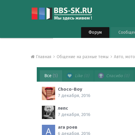
Форум
Сообще
Главная
Общение на разные темы
Авто, мот
Все
(5)
Like
(0)
Спасибо
(0)
Choco-Boy
7 декабря, 2016
лепс
7 декабря, 2016
ага роев
6 декабря, 2016