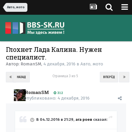
Авто, мото
Глохнет Лада Калина. Нужен
специалист.
Автор:
RomanSM
,
4 декабря, 2016
в
Авто, мото
Страница 3 из 5
НАЗАД
ВПЕРЁД
RomanSM
312
Опубликовано:
4 декабря, 2016
В 04.12.2016 в 21:29,
ага роев
сказал: