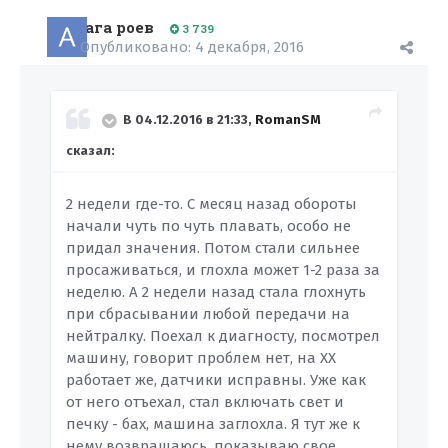
ага роев
3 739
Опубликовано:
4 декабря, 2016
В 04.12.2016 в 21:33,
RomanSM
сказал:
2 недели где-то. С месяц назад обороты
начали чуть по чуть плавать, особо не
придал значения. Потом стали сильнее
просаживаться, и глохла может 1-2 раза за
неделю. А 2 недели назад стала глохнуть
при сбрасывании любой передачи на
нейтралку. Поехал к диагносту, посмотрел
машину, говорит проблем нет, на ХХ
работает же, датчики исправны. Уже как
от него отъехал, стал включать свет и
печку - бах, машина заглохла. Я тут же к
нему возвращаюсь, показываю свое