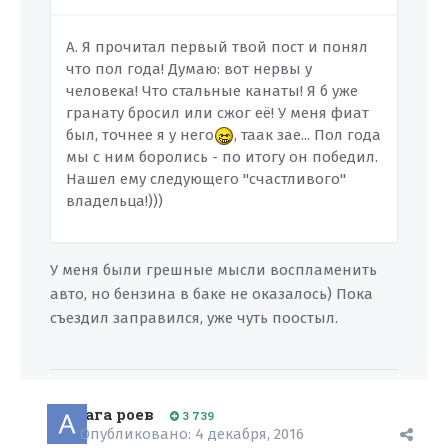
А. Я прочитал первый твой пост и понял
что пол года! Думаю: вот нервы у
человека! Что стальные канаты! Я б уже
гранату бросил или сжог её! У меня фиат
был, точнее я у него
, таак зае... Пол года
мы с ним боролись - по итогу он победил.
Нашел ему следующего "счастливого"
владельца!)))
У меня были грешные мысли воспламенить
авто, но бензина в баке не оказалось) Пока
съездил заправился, уже чуть поостыл.
ага роев
3 739
Опубликовано:
4 декабря, 2016