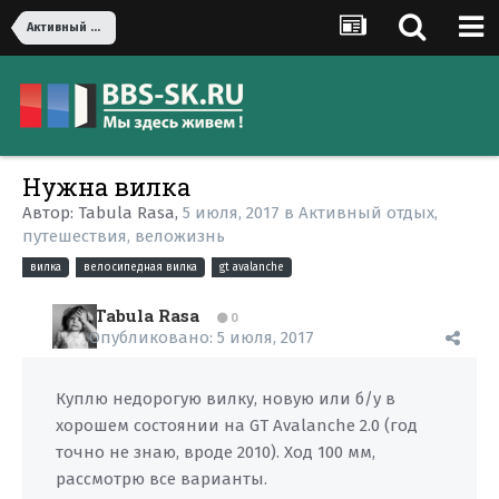
Активный отдых, путешествия, веложизнь
Нужна вилка
Автор:
Tabula Rasa
,
5 июля, 2017
в
Активный отдых,
путешествия, веложизнь
вилка
велосипедная вилка
gt avalanche
Tabula Rasa
0
Опубликовано:
5 июля, 2017
Куплю недорогую вилку, новую или б/у в
хорошем состоянии на GT Avalanche 2.0 (год
точно не знаю, вроде 2010). Ход 100 мм,
рассмотрю все варианты.