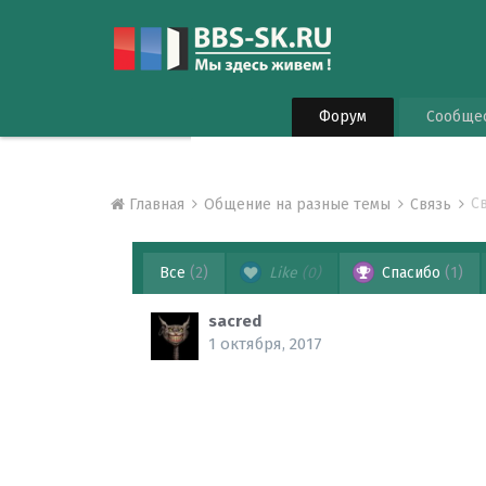
Форум
Сообще
С
Главная
Общение на разные темы
Cвязь
Все
(2)
Like
(0)
Спасибо
(1)
sacred
1 октября, 2017