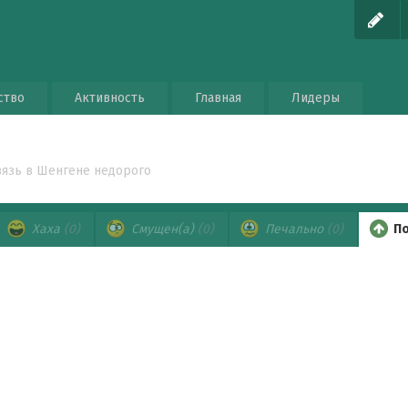
ство
Активность
Главная
Лидеры
вязь в Шенгене недорого
Хаха
(0)
Смущен(а)
(0)
Печально
(0)
По