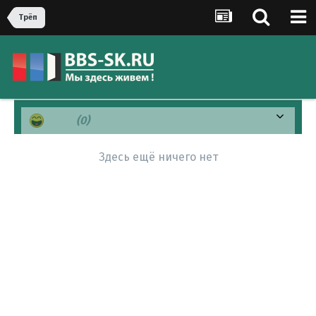
Трёп
Хаха
(0)
Здесь ещё ничего нет