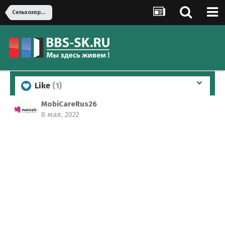
Сельхозпродукция
Like
(1)
MobiCareRus26
8 мая, 2022