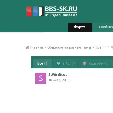
Форум
Сообще
С 
Главная
Общение на разные темы
Трёп
Все
(2)
Like
(0)
Спасибо
(0)
SW0rdicus
10 мая, 2019