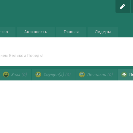
ство
Активность
Главная
Лидеры
Днём Великой Победы!
Хаха
(0)
Смущен(а)
(0)
Печально
(0)
П