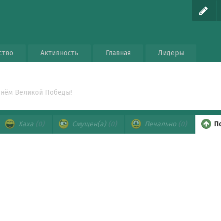
ство
Активность
Главная
Лидеры
Днём Великой Победы!
Хаха
(0)
Смущен(а)
(0)
Печально
(0)
П