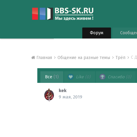
Форум
Сообще
С 
Главная
Общение на разные темы
Трёп
Все
(1)
Like
(0)
Спасибо
(0)
kek
9 мая, 2019