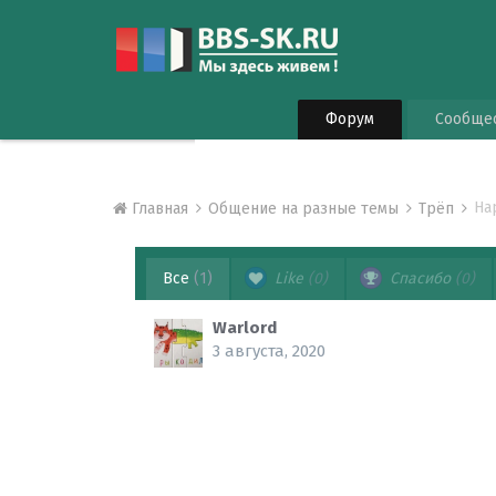
Форум
Сообще
На
Главная
Общение на разные темы
Трёп
Все
(1)
Like
(0)
Спасибо
(0)
Warlord
3 августа, 2020