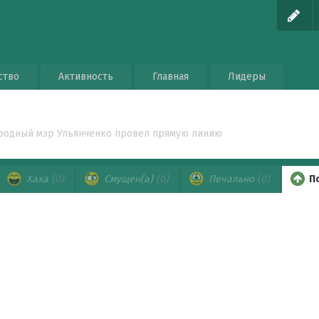
ство
Активность
Главная
Лидеры
родный мэр Ульянченко провел прямую линию
Хаха
(0)
Смущен(а)
(0)
Печально
(0)
П