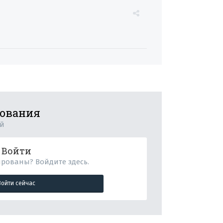
рования
ий
Войти
ированы? Войдите здесь.
Войти сейчас