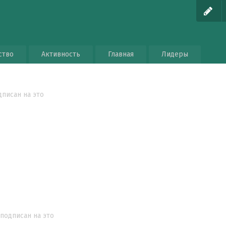
ство
Активность
Главная
Лидеры
дписан на это
 подписан на это