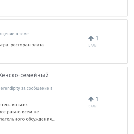
бщение в теме
1
втра. ресторан злата
БАЛЛ
Женско-семейный
Serendipity
за сообщение в
1
тесь во всех
БАЛЛ
все равно всем не
лательного обсуждения...