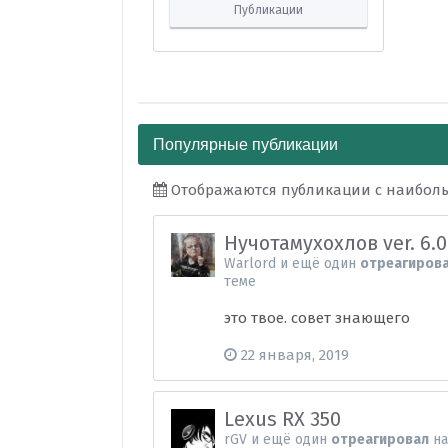
Публикации
Популярные публикации
Отображаются публикации с наибольше
Нучотамухохлов ver. 6
Warlord
и
ещё один
отреагиров
теме
это твое. совет знающего
22 января, 2019
Lexus RX 350
rGV
и
ещё один
отреагировал
н