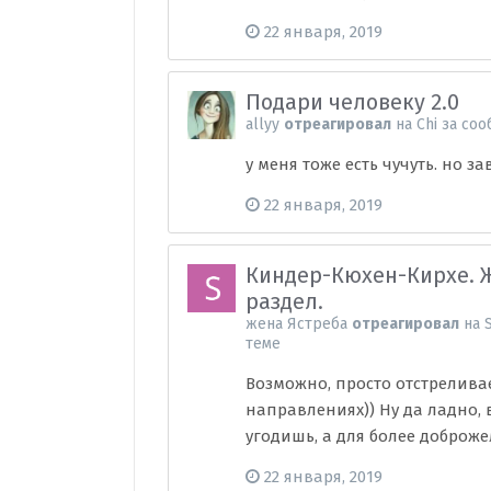
22 января, 2019
Подари человеку 2.0
allyy
отреагировал
на
Chi
за соо
у меня тоже есть чучуть. но за
22 января, 2019
Киндер-Кюхен-Кирхе. 
раздел.
жена Ястреба
отреагировал
на
теме
Возможно, просто отстреливае
направлениях)) Ну да ладно, 
угодишь, а для более доброже
22 января, 2019