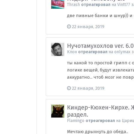
Thrash
отреагировал
на
Vintt77
з
две пивные банки и шнур)) и 
22 января, 2019
Нучотамухохлов ver. 6
Клон
отреагировал
на
onlymax
з
ты какой то простой грипп с о
логике вещей, будут извлекат
аккуратно... чтоб мозг не повре
22 января, 2019
Киндер-Кюхен-Кирхе. 
раздел.
Flamingo
отреагировал
на
Цари
Мечтаю дрыхнуть до обеда..