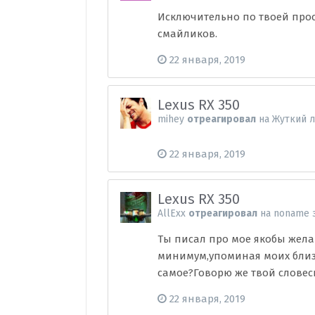
Исключительно по твоей прось
смайликов.
22 января, 2019
Lexus RX 350
mihey
отреагировал
на
Жуткий 
22 января, 2019
Lexus RX 350
AllExx
отреагировал
на
noname
з
Ты писал про мое якобы жела
минимум,упоминая моих близк
самое?Говорю же твой словес
22 января, 2019