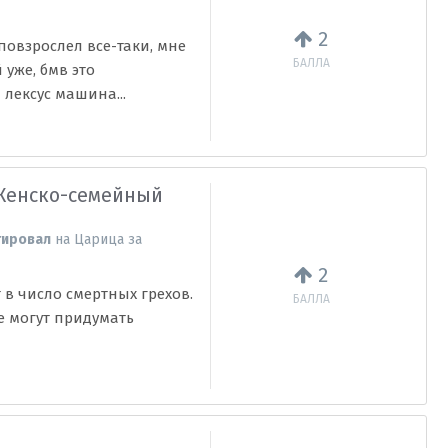
2
повзрослел все-таки, мне
БАЛЛА
 уже, бмв это
лексус машина...
Женско-семейный
гировал
на
Царица
за
2
 в число смертных грехов.
БАЛЛА
не могут придумать