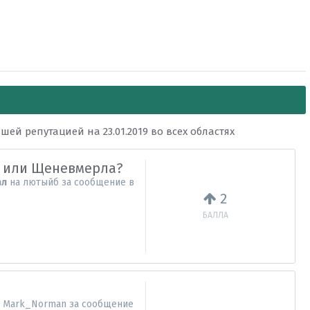
й репутацией на 23.01.2019 во всех областях
.0 или Щеневмерла?
ал
на
лютыйб
за сообщение в
2
БАЛЛА
а
Mark_Norman
за сообщение