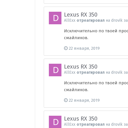
Lexus RX 350
AllExx
отреагировал
на
drovik
за
Исключительно по твоей прось
смайликов.
22 января, 2019
Lexus RX 350
AllExx
отреагировал
на
drovik
за
Исключительно по твоей прось
смайликов.
22 января, 2019
Lexus RX 350
AllExx
отреагировал
на
drovik
за