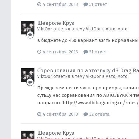
4 сентября, 2013
51 ответ
Шевроле Круз
ViktOor ответил в тему ViktOor в
Авто, мото
в бюджете до 450 вариант взять нормальный
4 сентября, 2013
51 ответ
Соревнования по автозвуку dB Drag Rac
ViktOor ответил в тему ViktOor в
Авто, мото
Прежде чем нести чушь про приоры, калины
суть...у нас соревнования по АВТОЗВУКУ. Я те
напрасно...http://www.dbdragracing.ru/rules
4 сентября, 2013
32 ответа
Шевроле Круз
ViktOor ответил в тему ViktOor в
Авто, мото