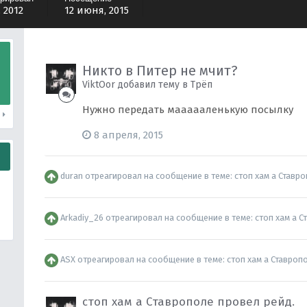
 2012
12 июня, 2015
Никто в Питер не мчит?
ViktOor добавил тему в
Трёп
Нужно передать маааааленькую посылку
и
8 апреля, 2015
duran
отреагировал на сообщение в теме:
стоп хам а Ставр
Arkadiy_26
отреагировал на сообщение в теме:
стоп хам а С
ASX
отреагировал на сообщение в теме:
стоп хам а Ставроп
стоп хам а Ставрополе провел рейд.