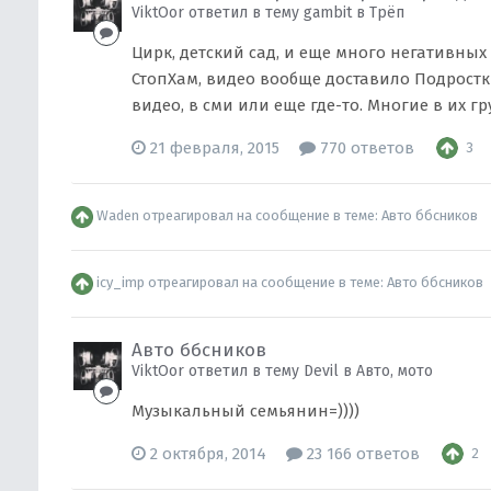
ViktOor ответил в тему gambit в
Трёп
Цирк, детский сад, и еще много негативны
СтопХам, видео вообще доставило Подростки
видео, в сми или еще где-то. Многие в их гр
21 февраля, 2015
770 ответов
3
Waden
отреагировал на сообщение в теме:
Авто ббсников
icy_imp
отреагировал на сообщение в теме:
Авто ббсников
Авто ббсников
ViktOor ответил в тему Devil в
Авто, мото
Музыкальный семьянин=))))
2 октября, 2014
23 166 ответов
2