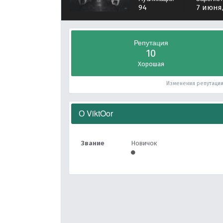
94
7 июня,
Репутация
10
Хорошая
Изменения репутаци
О ViktOor
Звание
Новичок