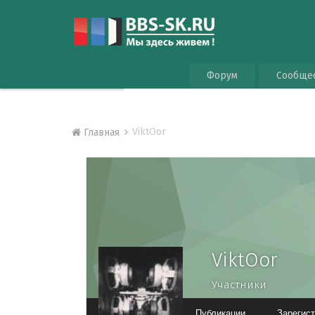
Форум
Сообще
ViktOor
Главная
ViktOor
Участники
Публикации
Зарегис