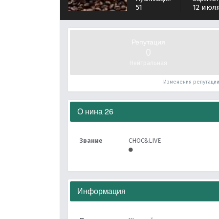
51
12 июля
Репутация
0
Нейтральная
Изменения репутаци
О нина 26
Звание
CHOC&LIVE
Информация