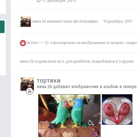
11 декабря, 2017
нина 26
изменил свою фотографию
11 декабря, 2017
Archer----}>
отреагировал на изображение в галерее:
свад
нина 26
подписался на
2
,
для дембеля
,
свадебный
и и 3 других
тортики
нина 26 добавил изображения в альбом в галер