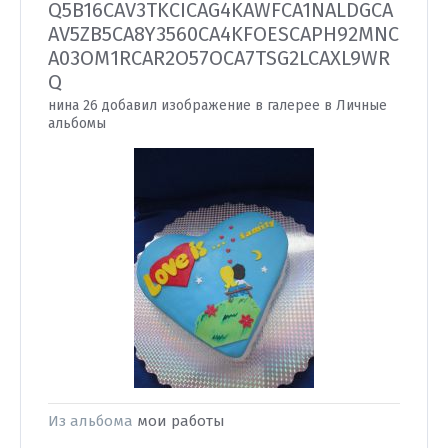
Q5B16CAV3TKCICAG4KAWFCA1NALDGCA
AV5ZB5CA8Y3560CA4KFOESCAPH92MNC
A03OM1RCAR2O57OCA7TSG2LCAXL9WR
Q
нина 26 добавил изображение в галерее в
Личные
альбомы
Из альбома
мои работы