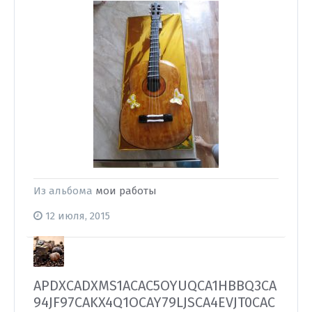
Из альбома
мои работы
12 июля, 2015
APDXCADXMS1ACAC5OYUQCA1HBBQ3CA
94JF97CAKX4Q1OCAY79LJSCA4EVJT0CAC