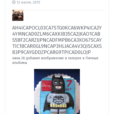
12 июля, 2015
AH4ICAPOCL03CA7STG0KCA6WKP4ICA2Y
4YMNCAD0ZLM6CAXKIB35CA2JKAO1CAB
S58F2CARZIJPNCADFMPB6CA3XO67SCAY
TIC18CAR0GL9NCAP3HLIACA4V3QISCAXS
83P9CAYGDDZPCARG9TPICAD0LOJP
нина 26 добавил изображение в галерее в
Личные
альбомы