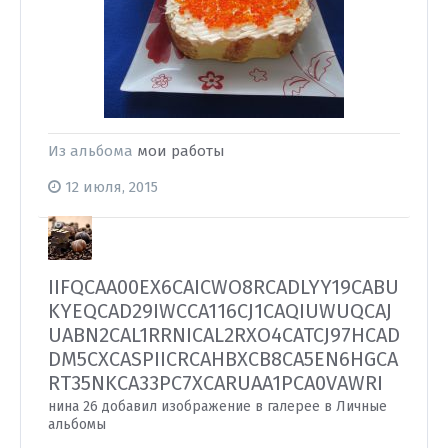
Из альбома
мои работы
12 июля, 2015
IIFQCAA00EX6CAICWO8RCADLYY19CABU
KYEQCAD29IWCCA116CJ1CAQIUWUQCAJ
UABN2CAL1RRNICAL2RXO4CATCJ97HCAD
DM5CXCASPIICRCAHBXCB8CA5EN6HGCA
RT35NKCA33PC7XCARUAA1PCA0VAWRI
нина 26 добавил изображение в галерее в
Личные
альбомы