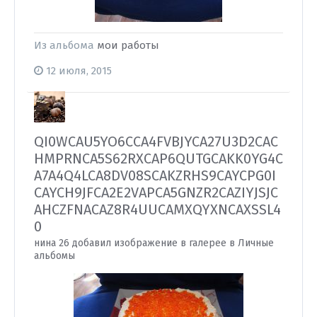
Из альбома
мои работы
12 июля, 2015
QI0WCAU5YO6CCA4FVBJYCA27U3D2CAC
HMPRNCA5S62RXCAP6QUTGCAKK0YG4C
A7A4Q4LCA8DV08SCAKZRHS9CAYCPG0I
CAYCH9JFCA2E2VAPCA5GNZR2CAZIYJSJC
AHCZFNACAZ8R4UUCAMXQYXNCAXSSL4
0
нина 26 добавил изображение в галерее в
Личные
альбомы