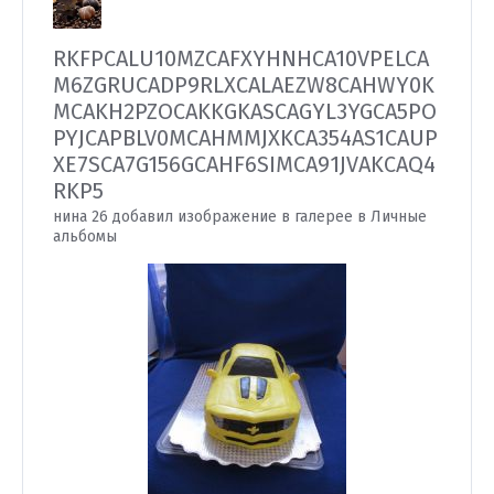
RKFPCALU10MZCAFXYHNHCA10VPELCA
M6ZGRUCADP9RLXCALAEZW8CAHWY0K
MCAKH2PZOCAKKGKASCAGYL3YGCA5PO
PYJCAPBLV0MCAHMMJXKCA354AS1CAUP
XE7SCA7G156GCAHF6SIMCA91JVAKCAQ4
RKP5
нина 26 добавил изображение в галерее в
Личные
альбомы