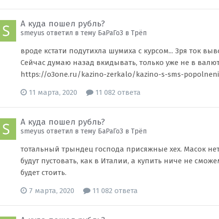
А куда пошел рубль?
smeyus ответил в тему БаРаГоЗ в
Трёп
вроде кстати подутихла шумиха с курсом... Зря ток вы
Сейчас думаю назад вкидывать, только уже не в валюту
https://o3one.ru/kazino-zerkalo/kazino-s-sms-popolne
11 марта, 2020
11 082 ответа
А куда пошел рубль?
smeyus ответил в тему БаРаГоЗ в
Трёп
тотальный трындец господа присяжные хех. Масок нет
будут пустовать, как в Италии, а купить ниче не смож
будет стоить.
7 марта, 2020
11 082 ответа