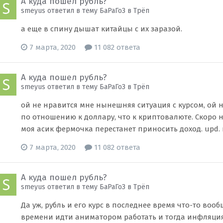
А куда пошел рубль?
smeyus ответил в тему БаРаГоЗ в
Трёп
а еще в спину дышат китайцы с их заразой.
7 марта, 2020
11 082 ответа
А куда пошел рубль?
smeyus ответил в тему БаРаГоЗ в
Трёп
ой не нравится мне нынешняя ситуация с курсом, ой н
по отношению к доллару, что к криптовалюте. Скоро н
моя асик фермочка перестанет приносить доход. upd.
7 марта, 2020
11 082 ответа
А куда пошел рубль?
smeyus ответил в тему БаРаГоЗ в
Трёп
Да уж, рубль и его курс в последнее время что-то воо
времени идти аниматором работать и тогда инфляция 