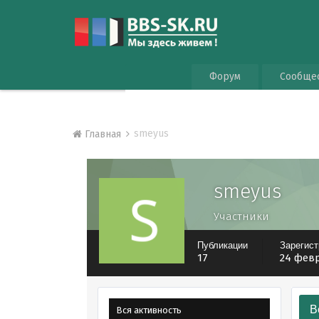
Форум
Сообще
smeyus
Главная
smeyus
Участники
Публикации
Зарегис
17
24 февр
В
Вся активность