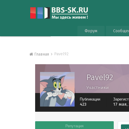
Форум
Сообще
Pavel92
Главная
Pavel92
Участники
Публикации
Зарегис
423
17 мая,
Репутация